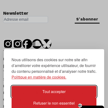
Newsletter
S'abonner
Tsugi est un mensuel indépendant sur la
musique et les nouvelles tendances, dont la
Nous utilisons des cookies sur notre site afin
d’améliorer votre expérience utilisateur, de fournir
première parution date de 2007.
du contenu personnalisé et d’analyser notre trafic.
Tsugi en japonais signifie « prochain », « suivant
Politique en matière de cookies.
», ce qui correspond à la thématique du
magazine, à l’affût des nouvelles tendances
Tout accepter
musicales, qu’elles viennent de la musique
électronique, du rock ou du hip hop, et des
Refuser le non essentiel
nouveaux phénomènes de société liés à la