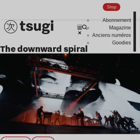
Nu Jazz
Shop
Indie
Abonnement
Magazine
Anciens numéros
Goodies
the downward spiral