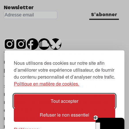
Newsletter
S'abonner
Tsugi est un mensuel indépendant sur la
musique et les nouvelles tendances, dont la
Nous utilisons des cookies sur notre site afin
d’améliorer votre expérience utilisateur, de fournir
première parution date de 2007.
du contenu personnalisé et d’analyser notre trafic.
Tsugi en japonais signifie « prochain », « suivant
Politique en matière de cookies.
», ce qui correspond à la thématique du
magazine, à l’affût des nouvelles tendances
Tout accepter
musicales, qu’elles viennent de la musique
électronique, du rock ou du hip hop, et des
Refuser le non essentiel
nouveaux phénomènes de société liés à la
musique.