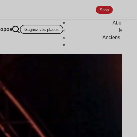
Shop
Abonneme
ropos
Gagnez vos places
Magazi
Anciens numér
Goodi