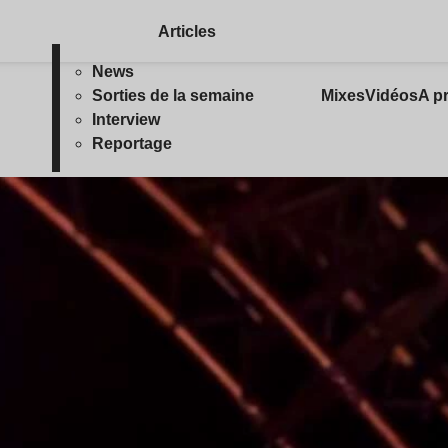
Articles
News
Sorties de la semaine
Mixes
Vidéos
A p
Interview
Reportage