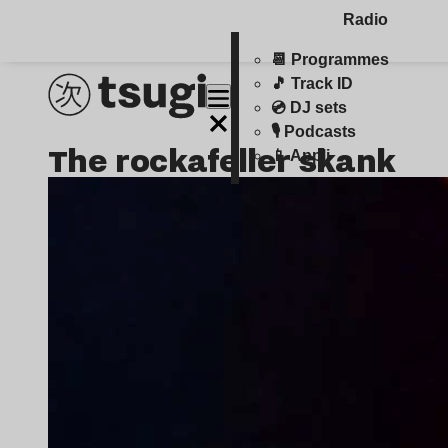
Radio
📆 Programmes
🎵 Track ID
💿 DJ sets
🎙️ Podcasts
the rockafeller skank
📱 Appli