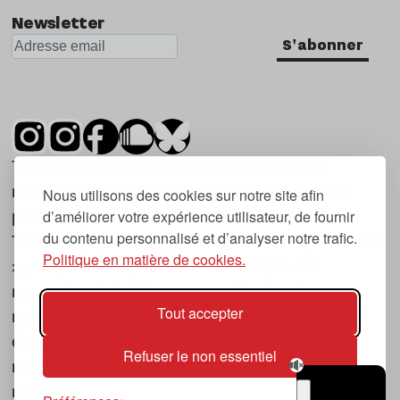
Newsletter
S'abonner
Tsugi est un mensuel indépendant sur la
musique et les nouvelles tendances, dont la
Nous utilisons des cookies sur notre site afin
d’améliorer votre expérience utilisateur, de fournir
première parution date de 2007.
du contenu personnalisé et d’analyser notre trafic.
Tsugi en japonais signifie « prochain », « suivant
Politique en matière de cookies.
», ce qui correspond à la thématique du
magazine, à l’affût des nouvelles tendances
Tout accepter
musicales, qu’elles viennent de la musique
électronique, du rock ou du hip hop, et des
Refuser le non essentiel
nouveaux phénomènes de société liés à la
musique.