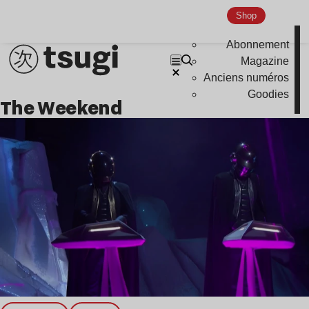
Global Club
Shop
Nu Jazz
Abonnement
Indie
Magazine
Anciens numéros
Goodies
The Weekend