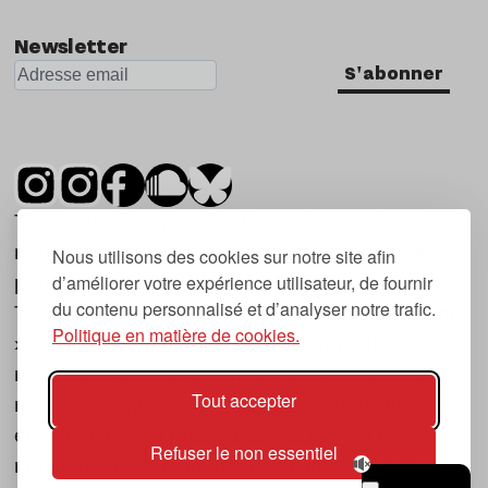
Newsletter
S'abonner
Tsugi est un mensuel indépendant sur la
musique et les nouvelles tendances, dont la
Nous utilisons des cookies sur notre site afin
d’améliorer votre expérience utilisateur, de fournir
première parution date de 2007.
du contenu personnalisé et d’analyser notre trafic.
Tsugi en japonais signifie « prochain », « suivant
Politique en matière de cookies.
», ce qui correspond à la thématique du
magazine, à l’affût des nouvelles tendances
Tout accepter
musicales, qu’elles viennent de la musique
électronique, du rock ou du hip hop, et des
Refuser le non essentiel
nouveaux phénomènes de société liés à la