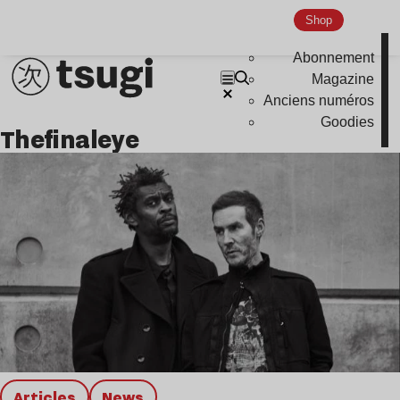
Global Club
Shop
Nu Jazz
Abonnement
Indie
Magazine
Anciens numéros
Goodies
thefinaleye
Articles
news