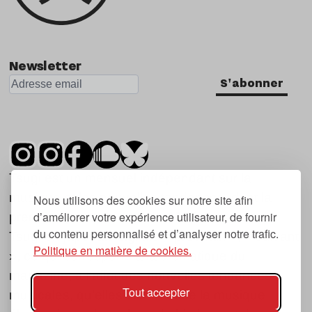
Newsletter
S'abonner
Tsugi est un mensuel indépendant sur la
musique et les nouvelles tendances, dont la
Nous utilisons des cookies sur notre site afin
d’améliorer votre expérience utilisateur, de fournir
première parution date de 2007.
du contenu personnalisé et d’analyser notre trafic.
Tsugi en japonais signifie « prochain », « suivant
Politique en matière de cookies.
», ce qui correspond à la thématique du
magazine, à l’affût des nouvelles tendances
Tout accepter
musicales, qu’elles viennent de la musique