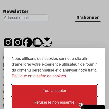
Newsletter
S'abonner
Tsugi est un mensuel indépendant sur la
musique et les nouvelles tendances, dont la
Nous utilisons des cookies sur notre site afin
d’améliorer votre expérience utilisateur, de fournir
première parution date de 2007.
du contenu personnalisé et d’analyser notre trafic.
Tsugi en japonais signifie « prochain », « suivant
Politique en matière de cookies.
», ce qui correspond à la thématique du
magazine, à l’affût des nouvelles tendances
Tout accepter
musicales, qu’elles viennent de la musique
électronique, du rock ou du hip hop, et des
Refuser le non essentiel
nouveaux phénomènes de société liés à la