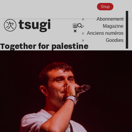
Shop
Abonnement
Magazine
Anciens numéros
Goodies
Together for palestine