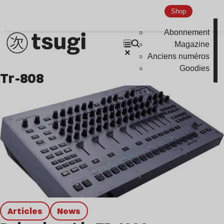
Global Club
Shop
Nu Jazz
Abonnement
Indie
Magazine
Anciens numéros
Goodies
tr-808
Articles
news