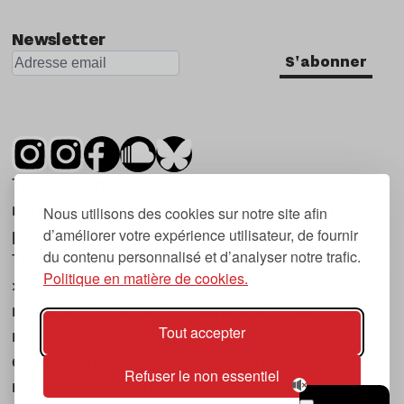
Newsletter
S'abonner
Tsugi est un mensuel indépendant sur la
musique et les nouvelles tendances, dont la
Nous utilisons des cookies sur notre site afin
d’améliorer votre expérience utilisateur, de fournir
première parution date de 2007.
du contenu personnalisé et d’analyser notre trafic.
Tsugi en japonais signifie « prochain », « suivant
Politique en matière de cookies.
», ce qui correspond à la thématique du
magazine, à l’affût des nouvelles tendances
Tout accepter
musicales, qu’elles viennent de la musique
électronique, du rock ou du hip hop, et des
Refuser le non essentiel
nouveaux phénomènes de société liés à la