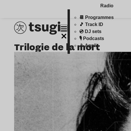
Radio
📆 Programmes
🎵 Track ID
💿 DJ sets
🎙️ Podcasts
trilogie de la mort
📱 Appli