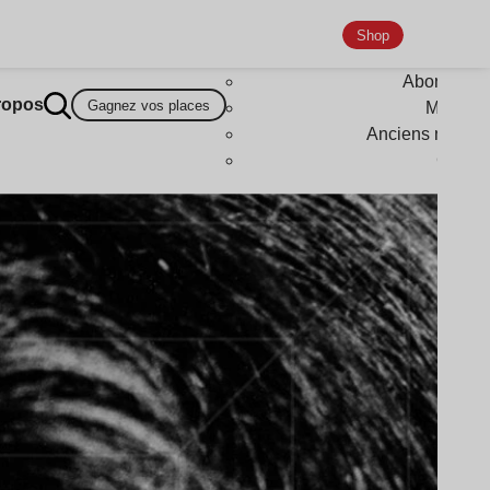
Shop
Abonneme
ropos
Gagnez vos places
Magazi
Anciens numér
Goodi