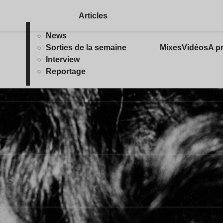
Articles
News
Sorties de la semaine
Mixes
Vidéos
A p
Interview
Reportage