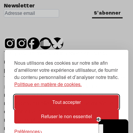
Newsletter
S'abonner
Tsugi est un mensuel indépendant sur la
musique et les nouvelles tendances, dont la
Nous utilisons des cookies sur notre site afin
d’améliorer votre expérience utilisateur, de fournir
première parution date de 2007.
du contenu personnalisé et d’analyser notre trafic.
Tsugi en japonais signifie « prochain », « suivant
Politique en matière de cookies.
», ce qui correspond à la thématique du
magazine, à l’affût des nouvelles tendances
Tout accepter
musicales, qu’elles viennent de la musique
électronique, du rock ou du hip hop, et des
Refuser le non essentiel
nouveaux phénomènes de société liés à la
musique.
Préférences