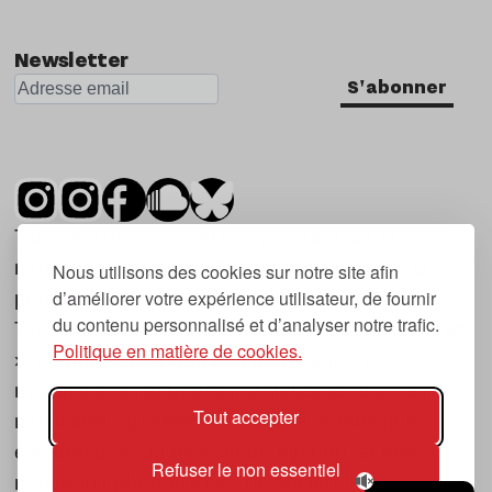
Newsletter
S'abonner
Tsugi est un mensuel indépendant sur la
musique et les nouvelles tendances, dont la
Nous utilisons des cookies sur notre site afin
d’améliorer votre expérience utilisateur, de fournir
première parution date de 2007.
du contenu personnalisé et d’analyser notre trafic.
Tsugi en japonais signifie « prochain », « suivant
Politique en matière de cookies.
», ce qui correspond à la thématique du
magazine, à l’affût des nouvelles tendances
Tout accepter
musicales, qu’elles viennent de la musique
électronique, du rock ou du hip hop, et des
Refuser le non essentiel
nouveaux phénomènes de société liés à la