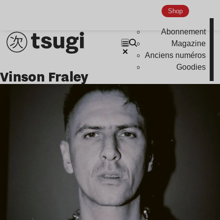
Indie
Shop
Abonnement
Magazine
Anciens numéros
Goodies
Vinson Fraley