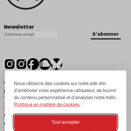
Newsletter
S'abonner
Tsugi est un mensuel indépendant sur la
musique et les nouvelles tendances, dont la
Nous utilisons des cookies sur notre site afin
d’améliorer votre expérience utilisateur, de fournir
première parution date de 2007.
du contenu personnalisé et d’analyser notre trafic.
Tsugi en japonais signifie « prochain », « suivant
Politique en matière de cookies.
», ce qui correspond à la thématique du
magazine, à l’affût des nouvelles tendances
Tout accepter
musicales, qu’elles viennent de la musique