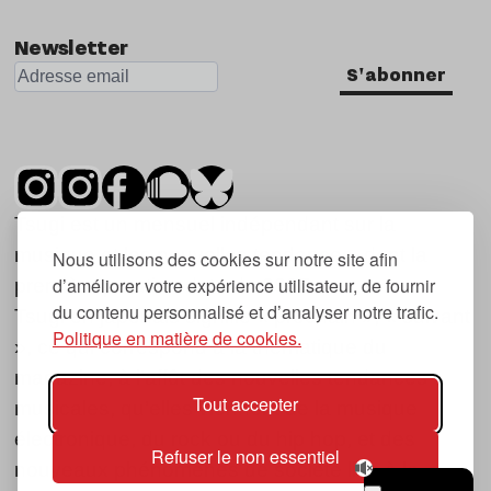
Newsletter
S'abonner
Tsugi est un mensuel indépendant sur la
musique et les nouvelles tendances, dont la
Nous utilisons des cookies sur notre site afin
d’améliorer votre expérience utilisateur, de fournir
première parution date de 2007.
du contenu personnalisé et d’analyser notre trafic.
Tsugi en japonais signifie « prochain », « suivant
Politique en matière de cookies.
», ce qui correspond à la thématique du
magazine, à l’affût des nouvelles tendances
Tout accepter
musicales, qu’elles viennent de la musique
électronique, du rock ou du hip hop, et des
Refuser le non essentiel
nouveaux phénomènes de société liés à la