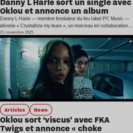
Danny L Harle sort un single avec
Oklou et annonce un album
Danny L Harle — membre fondateur du feu label PC Music —
dévoile « Crystallize my tears », un morceau en collaboration…
21 novembre 2025
Articles
news
Oklou sort ‘viscus’ avec FKA
Twigs et annonce « choke