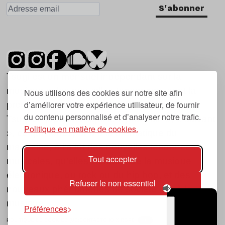
S'abonner
Tsugi est un mensuel indépendant sur la
musique et les nouvelles tendances, dont la
Nous utilisons des cookies sur notre site afin
d’améliorer votre expérience utilisateur, de fournir
première parution date de 2007.
du contenu personnalisé et d’analyser notre trafic.
Tsugi en japonais signifie « prochain », « suivant
Politique en matière de cookies.
», ce qui correspond à la thématique du
magazine, à l’affût des nouvelles tendances
Tout accepter
musicales, qu’elles viennent de la musique
électronique, du rock ou du hip hop, et des
Refuser le non essentiel
nouveaux phénomènes de société liés à la
musique.
Préférences
POLITIQUE DE COOKIES (UE)
CONTACT
CHOIX RGPD
TSUGI