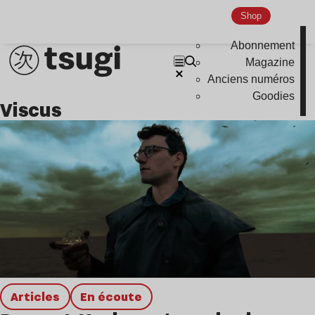
Shop
Abonnement
Magazine
Anciens numéros
Goodies
viscus
Articles
en écoute