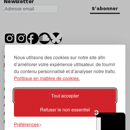
Newsletter
S'abonner
Tsugi est un mensuel indépendant sur la
musique et les nouvelles tendances, dont la
Nous utilisons des cookies sur notre site afin
d’améliorer votre expérience utilisateur, de fournir
première parution date de 2007.
du contenu personnalisé et d’analyser notre trafic.
Tsugi en japonais signifie « prochain », « suivant
Politique en matière de cookies.
», ce qui correspond à la thématique du
magazine, à l’affût des nouvelles tendances
Tout accepter
musicales, qu’elles viennent de la musique
électronique, du rock ou du hip hop, et des
Refuser le non essentiel
nouveaux phénomènes de société liés à la
musique.
Préférences