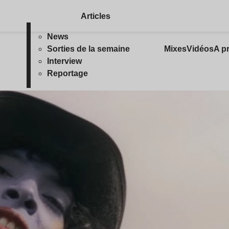
Articles
News
Sorties de la semaine
Mixes
Vidéos
A p
Interview
Reportage