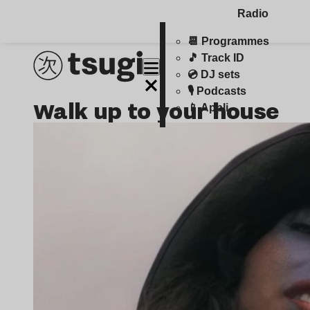
Radio
📆 Programmes
🎵 Track ID
💿 DJ sets
🎙️ Podcasts
walk up to your house
📱 Appli