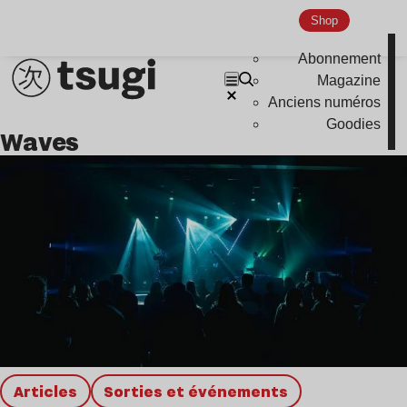
Nu Jazz
Shop
Indie
Abonnement
Magazine
Anciens numéros
Goodies
waves
Articles
Sorties et événements