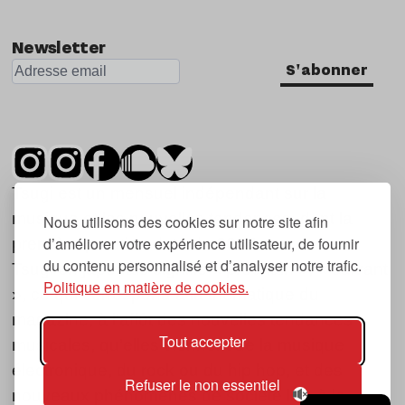
Newsletter
S'abonner
Tsugi est un mensuel indépendant sur la
musique et les nouvelles tendances, dont la
Nous utilisons des cookies sur notre site afin
d’améliorer votre expérience utilisateur, de fournir
première parution date de 2007.
du contenu personnalisé et d’analyser notre trafic.
Tsugi en japonais signifie « prochain », « suivant
Politique en matière de cookies.
», ce qui correspond à la thématique du
magazine, à l’affût des nouvelles tendances
Tout accepter
musicales, qu’elles viennent de la musique
électronique, du rock ou du hip hop, et des
Refuser le non essentiel
nouveaux phénomènes de société liés à la