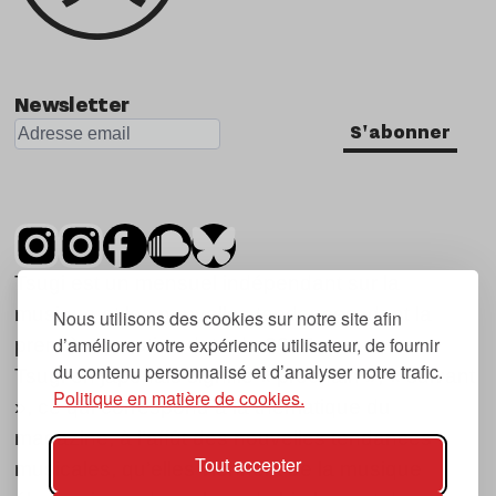
Newsletter
S'abonner
Tsugi est un mensuel indépendant sur la
musique et les nouvelles tendances, dont la
Nous utilisons des cookies sur notre site afin
d’améliorer votre expérience utilisateur, de fournir
première parution date de 2007.
du contenu personnalisé et d’analyser notre trafic.
Tsugi en japonais signifie « prochain », « suivant
Politique en matière de cookies.
», ce qui correspond à la thématique du
magazine, à l’affût des nouvelles tendances
Tout accepter
musicales, qu’elles viennent de la musique