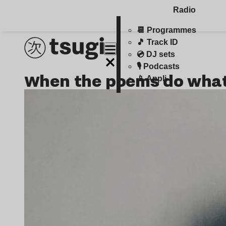
Radio
📆 Programmes
🎵 Track ID
💿 DJ sets
🎙️ Podcasts
when the poems do what
📱 Appli