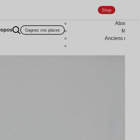
Shop
Abonneme
ropos
Gagnez vos places
Magazi
Anciens numér
Goodi