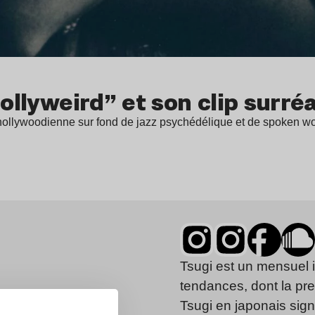
hollyweird” et son clip surré
ie hollywoodienne sur fond de jazz psychédélique et de spoken w
Tsugi est un mensuel 
tendances, dont la pr
Tsugi en japonais signi