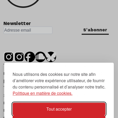
Newsletter
S'abonner
Tsugi est un mensuel indépendant sur la
musique et les nouvelles tendances, dont la
Nous utilisons des cookies sur notre site afin
d’améliorer votre expérience utilisateur, de fournir
première parution date de 2007.
du contenu personnalisé et d’analyser notre trafic.
Tsugi en japonais signifie « prochain », « suivant
Politique en matière de cookies.
», ce qui correspond à la thématique du
magazine, à l’affût des nouvelles tendances
Tout accepter
musicales, qu’elles viennent de la musique
électronique, du rock ou du hip hop, et des