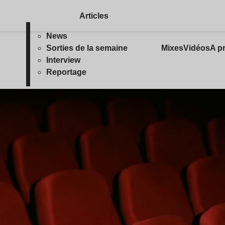
Articles
News
Sorties de la semaine
Mixes
Vidéos
A p
Interview
Reportage