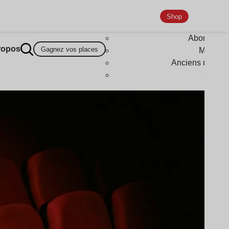
Shop
Abonneme
ropos
Gagnez vos places
Magazi
Anciens numér
Goodi