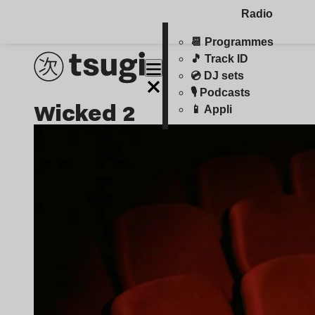
Radio
📆 Programmes
🎵 Track ID
💿 DJ sets
🎙️ Podcasts
wicked 2
📱 Appli