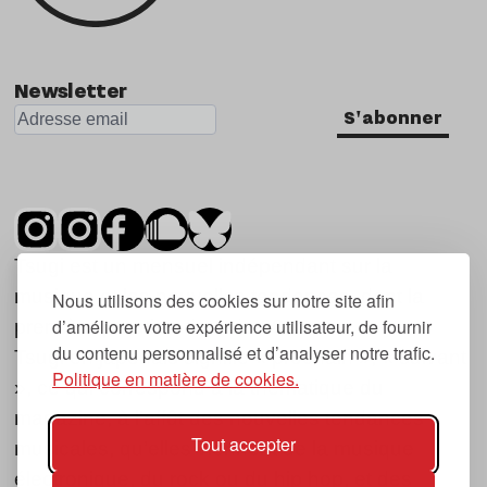
Newsletter
S'abonner
Tsugi est un mensuel indépendant sur la
musique et les nouvelles tendances, dont la
Nous utilisons des cookies sur notre site afin
d’améliorer votre expérience utilisateur, de fournir
première parution date de 2007.
du contenu personnalisé et d’analyser notre trafic.
Tsugi en japonais signifie « prochain », « suivant
Politique en matière de cookies.
», ce qui correspond à la thématique du
magazine, à l’affût des nouvelles tendances
Tout accepter
musicales, qu’elles viennent de la musique
électronique, du rock ou du hip hop, et des