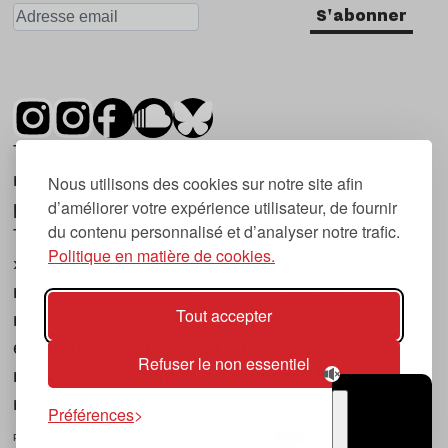
S'abonner
Tsugi est un mensuel indépendant sur la
musique et les nouvelles tendances, dont la
Nous utilisons des cookies sur notre site afin
d’améliorer votre expérience utilisateur, de fournir
première parution date de 2007.
du contenu personnalisé et d’analyser notre trafic.
Tsugi en japonais signifie « prochain », « suivant
Politique en matière de cookies.
», ce qui correspond à la thématique du
magazine, à l’affût des nouvelles tendances
Tout accepter
musicales, qu’elles viennent de la musique
électronique, du rock ou du hip hop, et des
Refuser le non essentiel
nouveaux phénomènes de société liés à la
musique.
Préférences
POLITIQUE DE COOKIES (UE)
CONTACT
CHOIX RGPD
TSUGI