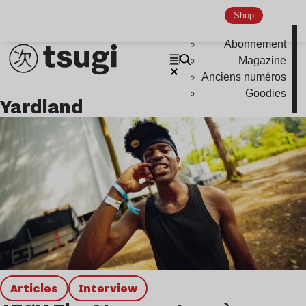
Hardcore
Shop
Global Club
Abonnement
Nu Jazz
Magazine
Anciens numéros
Indie
Goodies
Yardland
Articles
interview