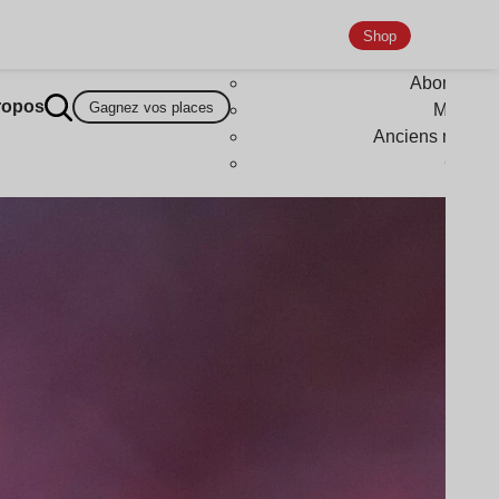
Shop
Abonneme
ropos
Gagnez vos places
Magazi
Anciens numér
Goodi