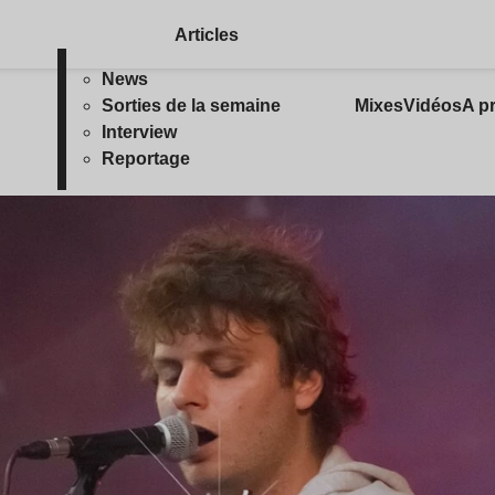
Articles
News
Sorties de la semaine
Mixes
Vidéos
A p
Interview
Reportage