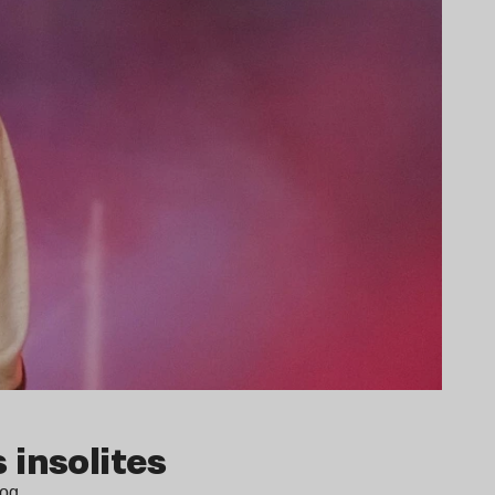
 insolites
 Dog…