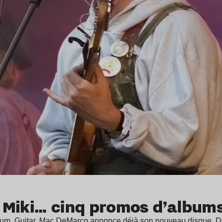
Miki… cinq promos d’albums
album, Guitar, Mac DeMarco annonce déjà son nouveau disque,