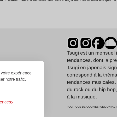
Tsugi est un mensuel 
tendances, dont la pr
Tsugi en japonais signi
r votre expérience
correspond à la thémat
r notre trafic.
tendances musicales, 
du rock ou du hip hop
à la musique.
rences
POLITIQUE DE COOKIES (UE)
CONTACT