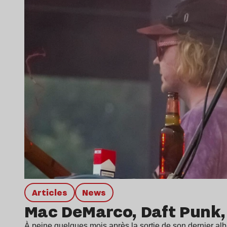
Articles
news
Mac DeMarco, Daft Punk, 
À peine quelques mois après la sortie de son dernier 