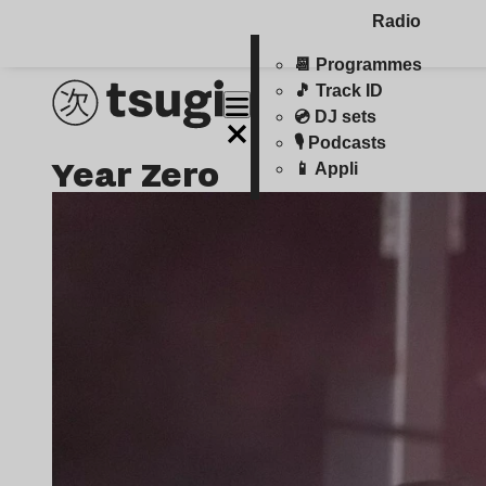
Radio
📆 Programmes
🎵 Track ID
💿 DJ sets
🎙️ Podcasts
Year Zero
📱 Appli