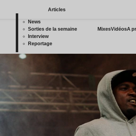
Articles
News
Sorties de la semaine
Mixes
Vidéos
A p
Interview
Reportage