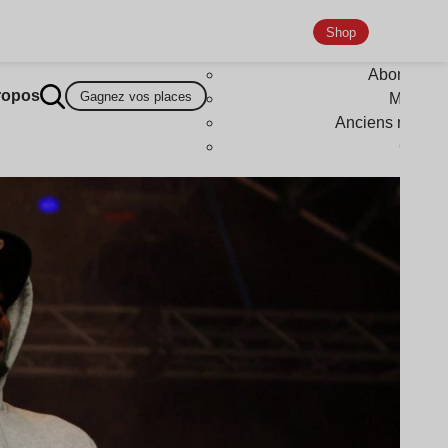
Shop
Abonneme
ropos
Gagnez vos places
Magazi
Anciens numér
Goodi