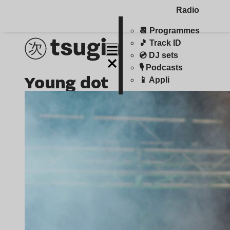
Radio
📆 Programmes
🎵 Track ID
💿 DJ sets
🎙️ Podcasts
young dot
📱 Appli