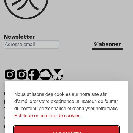
Newsletter
S'abonner
Tsugi est un mensuel indépendant sur la
musique et les nouvelles tendances, dont la
Nous utilisons des cookies sur notre site afin
d’améliorer votre expérience utilisateur, de fournir
première parution date de 2007.
du contenu personnalisé et d’analyser notre trafic.
Tsugi en japonais signifie « prochain », « suivant
Politique en matière de cookies.
», ce qui correspond à la thématique du
magazine, à l’affût des nouvelles tendances