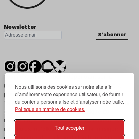
Newsletter
S'abonner
Tsugi est un mensuel indépendant sur la
musique et les nouvelles tendances, dont la
Nous utilisons des cookies sur notre site afin
d’améliorer votre expérience utilisateur, de fournir
première parution date de 2007.
du contenu personnalisé et d’analyser notre trafic.
Tsugi en japonais signifie « prochain », « suivant
Politique en matière de cookies.
», ce qui correspond à la thématique du
magazine, à l’affût des nouvelles tendances
Tout accepter
musicales, qu’elles viennent de la musique
électronique, du rock ou du hip hop, et des