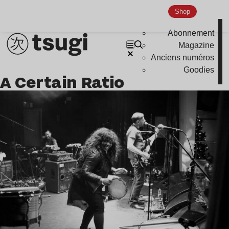
Indie
Shop
Abonnement
Magazine
Anciens numéros
Goodies
A Certain Ratio