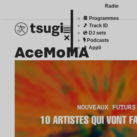
Radio
📆 Programmes
🎵 Track ID
💿 DJ sets
🎙️ Podcasts
AceMoMA
📱 Appli