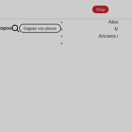
Shop
Abonneme
ropos
Gagnez vos places
Magazi
Anciens numér
Goodi