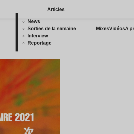
Articles
News
Sorties de la semaine
Mixes
Vidéos
A p
Interview
Reportage