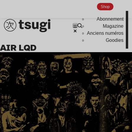
Indie
Shop
Abonnement
Magazine
Anciens numéros
Goodies
AIR LQD