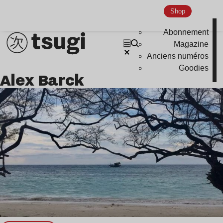
Global Club
Shop
Nu Jazz
Abonnement
Indie
Magazine
Anciens numéros
Goodies
Alex Barck