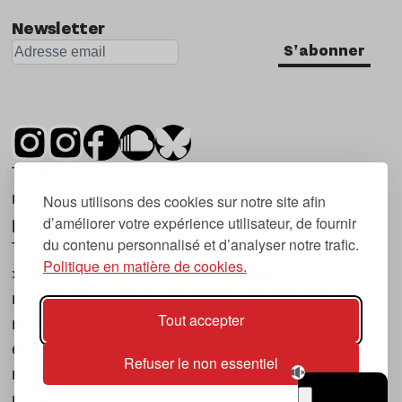
Newsletter
S'abonner
Tsugi est un mensuel indépendant sur la
musique et les nouvelles tendances, dont la
Nous utilisons des cookies sur notre site afin
d’améliorer votre expérience utilisateur, de fournir
première parution date de 2007.
du contenu personnalisé et d’analyser notre trafic.
Tsugi en japonais signifie « prochain », « suivant
Politique en matière de cookies.
», ce qui correspond à la thématique du
magazine, à l’affût des nouvelles tendances
Tout accepter
musicales, qu’elles viennent de la musique
électronique, du rock ou du hip hop, et des
Refuser le non essentiel
nouveaux phénomènes de société liés à la
musique.