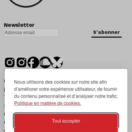
Newsletter
S'abonner
Tsugi est un mensuel indépendant sur la
musique et les nouvelles tendances, dont la
Nous utilisons des cookies sur notre site afin
d’améliorer votre expérience utilisateur, de fournir
première parution date de 2007.
du contenu personnalisé et d’analyser notre trafic.
Tsugi en japonais signifie « prochain », « suivant
Politique en matière de cookies.
», ce qui correspond à la thématique du
magazine, à l’affût des nouvelles tendances
Tout accepter
musicales, qu’elles viennent de la musique
électronique, du rock ou du hip hop, et des