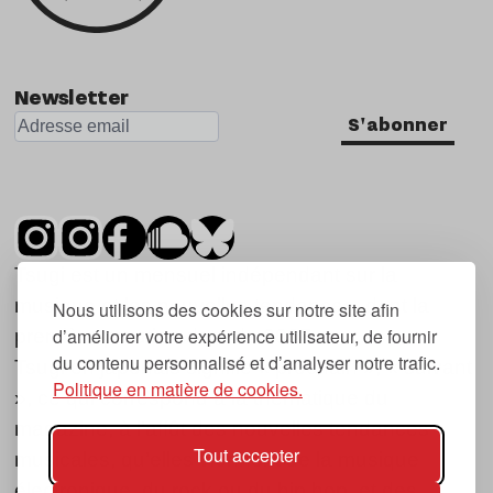
Newsletter
S'abonner
Tsugi est un mensuel indépendant sur la
musique et les nouvelles tendances, dont la
Nous utilisons des cookies sur notre site afin
d’améliorer votre expérience utilisateur, de fournir
première parution date de 2007.
du contenu personnalisé et d’analyser notre trafic.
Tsugi en japonais signifie « prochain », « suivant
Politique en matière de cookies.
», ce qui correspond à la thématique du
magazine, à l’affût des nouvelles tendances
Tout accepter
musicales, qu’elles viennent de la musique
électronique, du rock ou du hip hop, et des