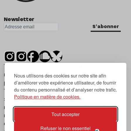
Newsletter
S'abonner
Tsugi est un mensuel indépendant sur la
musique et les nouvelles tendances, dont la
Nous utilisons des cookies sur notre site afin
d’améliorer votre expérience utilisateur, de fournir
première parution date de 2007.
du contenu personnalisé et d’analyser notre trafic.
Tsugi en japonais signifie « prochain », « suivant
Politique en matière de cookies.
», ce qui correspond à la thématique du
magazine, à l’affût des nouvelles tendances
Tout accepter
musicales, qu’elles viennent de la musique
électronique, du rock ou du hip hop, et des
Refuser le non essentiel