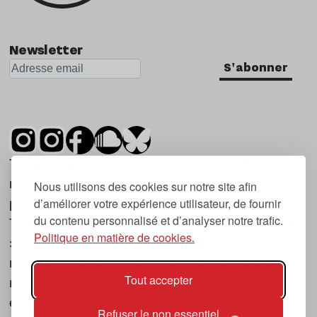
Newsletter
S'abonner
Tsugi est un mensuel indépendant sur la
musique et les nouvelles tendances, dont la
Nous utilisons des cookies sur notre site afin
d’améliorer votre expérience utilisateur, de fournir
première parution date de 2007.
du contenu personnalisé et d’analyser notre trafic.
Tsugi en japonais signifie « prochain », « suivant
Politique en matière de cookies.
», ce qui correspond à la thématique du
magazine, à l’affût des nouvelles tendances
Tout accepter
musicales, qu’elles viennent de la musique
électronique, du rock ou du hip hop, et des
Refuser le non essentiel