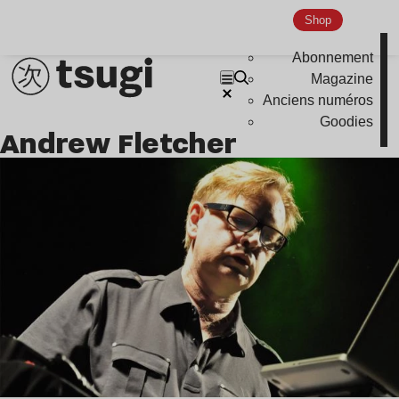
Nu Jazz
Shop
Indie
Abonnement
Magazine
Anciens numéros
Goodies
Andrew Fletcher