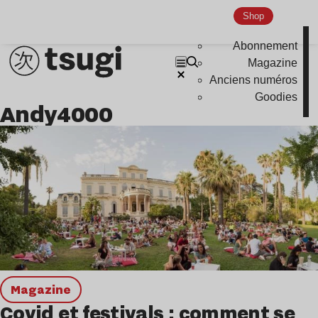
Global Club
Shop
Nu Jazz
Abonnement
Indie
Magazine
Anciens numéros
Goodies
Andy4000
magazine
Covid et festivals : comment se