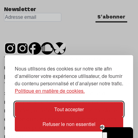
Newsletter
S'abonner
Tsugi est un mensuel indépendant sur la
musique et les nouvelles tendances, dont la
Nous utilisons des cookies sur notre site afin
d’améliorer votre expérience utilisateur, de fournir
première parution date de 2007.
du contenu personnalisé et d’analyser notre trafic.
Tsugi en japonais signifie « prochain », « suivant
Politique en matière de cookies.
», ce qui correspond à la thématique du
magazine, à l’affût des nouvelles tendances
Tout accepter
musicales, qu’elles viennent de la musique
électronique, du rock ou du hip hop, et des
Refuser le non essentiel
nouveaux phénomènes de société liés à la
musique.