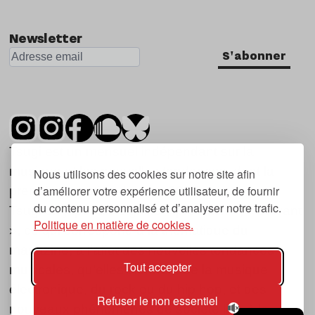
Newsletter
S'abonner
Tsugi est un mensuel indépendant sur la
musique et les nouvelles tendances, dont la
Nous utilisons des cookies sur notre site afin
d’améliorer votre expérience utilisateur, de fournir
première parution date de 2007.
du contenu personnalisé et d’analyser notre trafic.
Tsugi en japonais signifie « prochain », « suivant
Politique en matière de cookies.
», ce qui correspond à la thématique du
magazine, à l’affût des nouvelles tendances
Tout accepter
musicales, qu’elles viennent de la musique
électronique, du rock ou du hip hop, et des
Refuser le non essentiel
nouveaux phénomènes de société liés à la