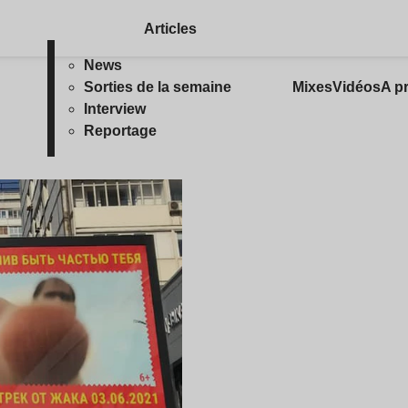
Articles
News
Sorties de la semaine
Mixes
Vidéos
A p
Interview
Reportage