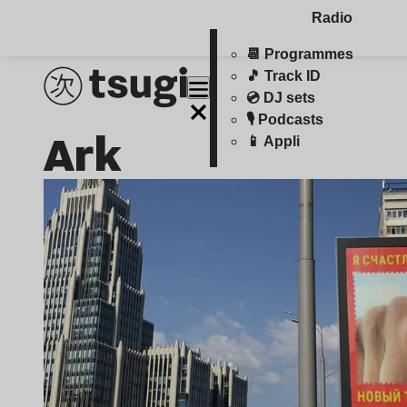
Radio
📆 Programmes
🎵 Track ID
💿 DJ sets
🎙️ Podcasts
Ark
📱 Appli