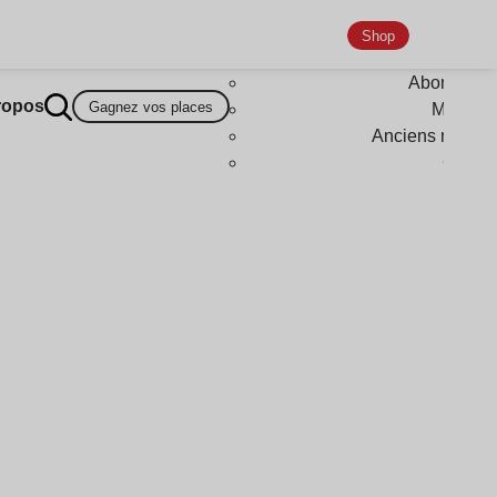
Shop
Abonneme
ropos
Gagnez vos places
Magazi
Anciens numér
Goodi