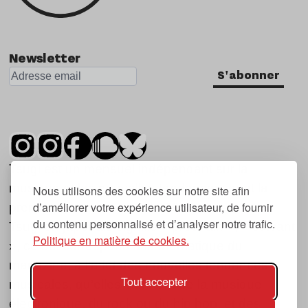
Newsletter
S'abonner
Tsugi est un mensuel indépendant sur la
musique et les nouvelles tendances, dont la
Nous utilisons des cookies sur notre site afin
d’améliorer votre expérience utilisateur, de fournir
première parution date de 2007.
du contenu personnalisé et d’analyser notre trafic.
Tsugi en japonais signifie « prochain », « suivant
Politique en matière de cookies.
», ce qui correspond à la thématique du
magazine, à l’affût des nouvelles tendances
Tout accepter
musicales, qu’elles viennent de la musique
électronique, du rock ou du hip hop, et des