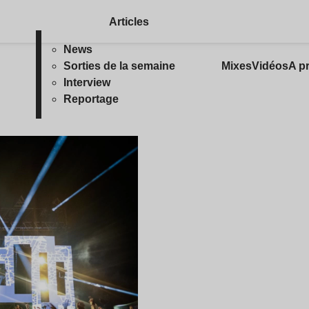
Articles
News
Sorties de la semaine
Mixes
Vidéos
A p
Interview
Reportage