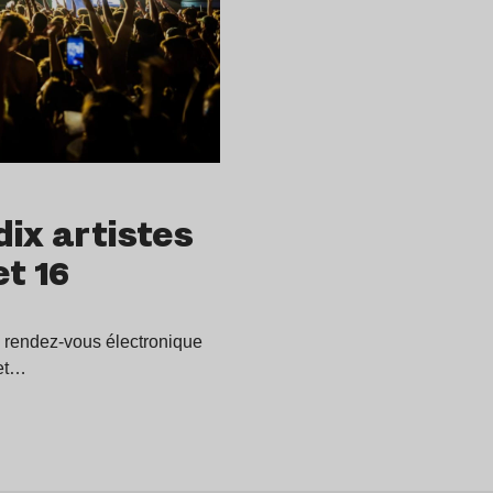
ix artistes
t 16
el rendez-vous électronique
 et…