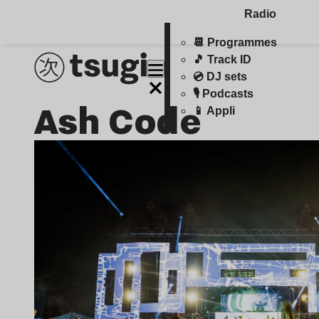
Radio
📆 Programmes
🎵 Track ID
💿 DJ sets
🎙️ Podcasts
Ash Code
📱 Appli