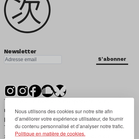
Newsletter
S'abonner
Tsugi est un mensuel indépendant sur la
musique et les nouvelles tendances, dont la
Nous utilisons des cookies sur notre site afin
d’améliorer votre expérience utilisateur, de fournir
première parution date de 2007.
du contenu personnalisé et d’analyser notre trafic.
Tsugi en japonais signifie « prochain », « suivant
Politique en matière de cookies.
», ce qui correspond à la thématique du