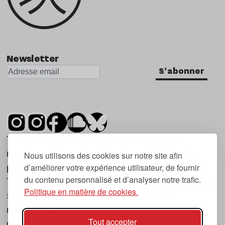
Newsletter
S'abonner
Tsugi est un mensuel indépendant sur la
musique et les nouvelles tendances, dont la
Nous utilisons des cookies sur notre site afin
d’améliorer votre expérience utilisateur, de fournir
première parution date de 2007.
du contenu personnalisé et d’analyser notre trafic.
Tsugi en japonais signifie « prochain », « suivant
Politique en matière de cookies.
», ce qui correspond à la thématique du
magazine, à l’affût des nouvelles tendances
Tout accepter
musicales, qu’elles viennent de la musique