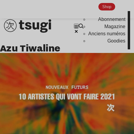
Nu Jazz
Shop
Indie
Abonnement
Magazine
Anciens numéros
Goodies
Azu Tiwaline