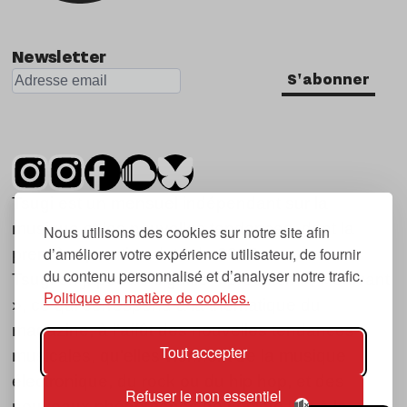
Newsletter
S'abonner
Tsugi est un mensuel indépendant sur la
musique et les nouvelles tendances, dont la
Nous utilisons des cookies sur notre site afin
d’améliorer votre expérience utilisateur, de fournir
première parution date de 2007.
du contenu personnalisé et d’analyser notre trafic.
Tsugi en japonais signifie « prochain », « suivant
Politique en matière de cookies.
», ce qui correspond à la thématique du
magazine, à l’affût des nouvelles tendances
Tout accepter
musicales, qu’elles viennent de la musique
électronique, du rock ou du hip hop, et des
Refuser le non essentiel
nouveaux phénomènes de société liés à la