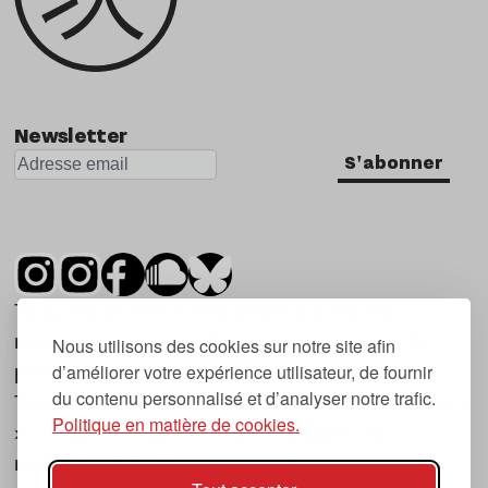
Newsletter
S'abonner
Tsugi est un mensuel indépendant sur la
musique et les nouvelles tendances, dont la
Nous utilisons des cookies sur notre site afin
d’améliorer votre expérience utilisateur, de fournir
première parution date de 2007.
du contenu personnalisé et d’analyser notre trafic.
Tsugi en japonais signifie « prochain », « suivant
Politique en matière de cookies.
», ce qui correspond à la thématique du
magazine, à l’affût des nouvelles tendances