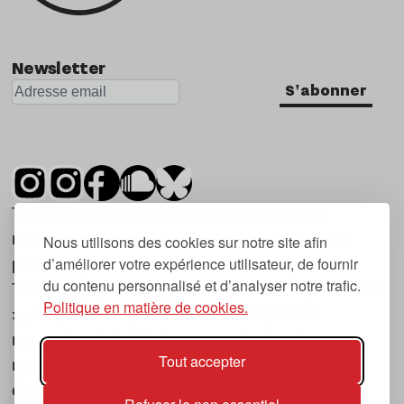
Newsletter
S'abonner
Tsugi est un mensuel indépendant sur la
musique et les nouvelles tendances, dont la
Nous utilisons des cookies sur notre site afin
d’améliorer votre expérience utilisateur, de fournir
première parution date de 2007.
du contenu personnalisé et d’analyser notre trafic.
Tsugi en japonais signifie « prochain », « suivant
Politique en matière de cookies.
», ce qui correspond à la thématique du
magazine, à l’affût des nouvelles tendances
Tout accepter
musicales, qu’elles viennent de la musique
électronique, du rock ou du hip hop, et des