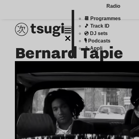
Radio
📆 Programmes
🎵 Track ID
💿 DJ sets
🎙️ Podcasts
Bernard Tapie
📱 Appli