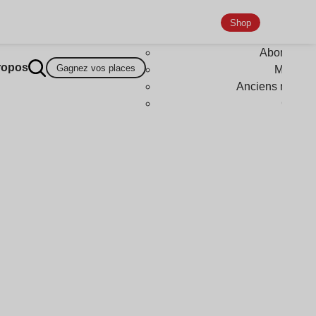
Shop
Abonneme
ropos
Gagnez vos places
Magazi
Anciens numér
Goodi