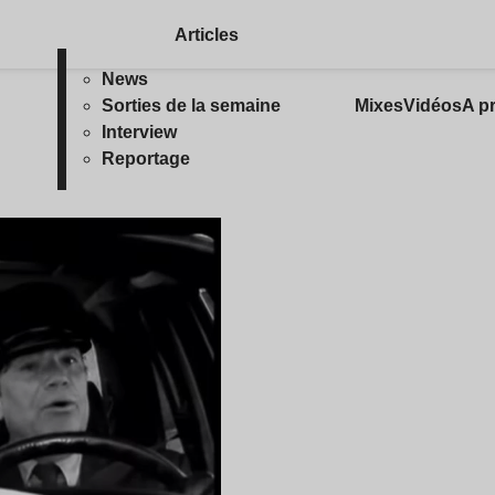
Articles
News
Sorties de la semaine
Mixes
Vidéos
A p
Interview
Reportage