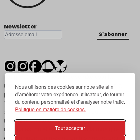
Newsletter
S'abonner
Tsugi est un mensuel indépendant sur la
musique et les nouvelles tendances, dont la
Nous utilisons des cookies sur notre site afin
d’améliorer votre expérience utilisateur, de fournir
première parution date de 2007.
du contenu personnalisé et d’analyser notre trafic.
Tsugi en japonais signifie « prochain », « suivant
Politique en matière de cookies.
», ce qui correspond à la thématique du
magazine, à l’affût des nouvelles tendances
Tout accepter
musicales, qu’elles viennent de la musique
électronique, du rock ou du hip hop, et des