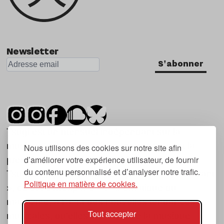
Newsletter
S'abonner
Tsugi est un mensuel indépendant sur la
musique et les nouvelles tendances, dont la
Nous utilisons des cookies sur notre site afin
d’améliorer votre expérience utilisateur, de fournir
première parution date de 2007.
du contenu personnalisé et d’analyser notre trafic.
Tsugi en japonais signifie « prochain », « suivant
Politique en matière de cookies.
», ce qui correspond à la thématique du
magazine, à l’affût des nouvelles tendances
Tout accepter
musicales, qu’elles viennent de la musique