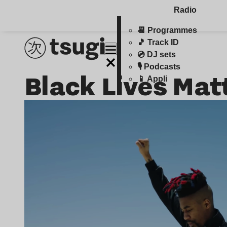
Radio
📆 Programmes
🎵 Track ID
💿 DJ sets
🎙️ Podcasts
Black Lives Mat
📱 Appli