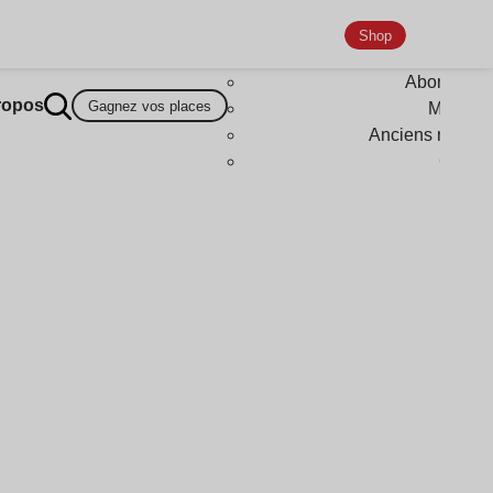
Shop
Abonneme
ropos
Gagnez vos places
Magazi
Anciens numér
Goodi