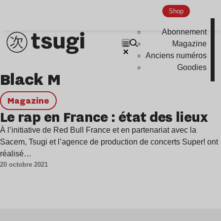
Shop
House
Abonnement
Techno
Magazine
Bass Music
Anciens numéros
Pop
Goodies
Black M
Ambient
magazine
Disco
Le rap en France : état des lieux
Hardcore
À l’initiative de Red Bull France et en partenariat avec la
Global Club
Sacem, Tsugi et l’agence de production de concerts Super! ont
Nu Jazz
réalisé…
20 octobre 2021
Indie